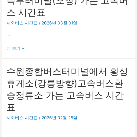
북부터미널(오창) 가는 고속버
스
정
스 시간표
터
류
미
장
시외버스 시간표
/
2026년 03월 01일
널
가
…
에
는
서
고
수
더 보기 »
교
속
원
통
버
종
대
스
수원종합버스터미널에서 횡성
합
시
시
버
외
휴게소(강릉방향)고속버스환
간
스
버
표
승정류소 가는 고속버스 시간
터
스
미
정
표
널
류
에
시외버스 시간표
/
2026년 02월 28일
소
서
가
…
청
는