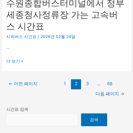
수원종합버스터미널에서 정부
합
정
표
간
버
류
세종청사정류장 가는 고속버
표
스
소
스 시간표
터
가
미
는
시외버스 시간표
/
2026년 02월 24일
널
고
…
에
속
서
버
수
더 보기 »
진
스
원
주
시
종
개
간
글
합
←
이전 페이지
1
2
3
…
68
양
표
페
버
고
다음 페이지
→
이
스
속
지
터
버
시간표 검색
매
미
스
김
검색
널
정
에
류