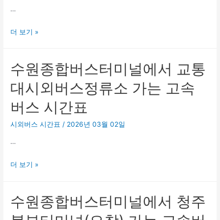
…
에
고
서
속
수
더 보기 »
청
버
원
주
스
종
대
시
수원종합버스터미널에서 교통
합
정
간
버
류
대시외버스정류소 가는 고속
표
스
소
버스 시간표
터
가
미
는
시외버스 시간표
/
2026년 03월 02일
널
고
…
에
속
서
버
수
더 보기 »
기
스
원
지
시
종
시
간
수원종합버스터미널에서 청주
합
버
표
버
스