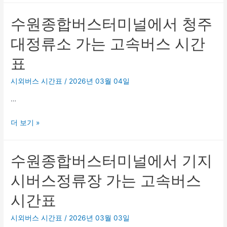
종
수원종합버스터미널에서 청주
합
버
대정류소 가는 고속버스 시간
스
표
터
미
시외버스 시간표
/
2026년 03월 04일
널
…
에
서
수
더 보기 »
문
원
막
종
버
수원종합버스터미널에서 기지
합
스
버
정
시버스정류장 가는 고속버스
스
류
시간표
터
소
미
가
시외버스 시간표
/
2026년 03월 03일
널
는