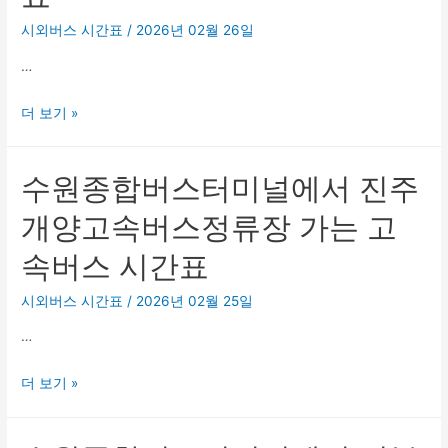
미
방
시외버스 시간표
/
2026년 02월 26일
널
향)
…
에
고
서
속
수
더 보기 »
풍
버
원
기
스
종
IC
환
수원종합버스터미널에서 진주
합
정
승
버
류
개양고속버스정류장 가는 고
정
스
소
류
속버스 시간표
터
가
소
미
는
가
시외버스 시간표
/
2026년 02월 25일
널
고
는
…
에
속
고
서
버
속
수
더 보기 »
여
스
버
원
주
시
스
종
대
간
시