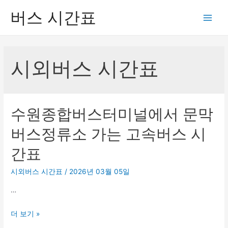
버스 시간표
Main
Men
시외버스 시간표
수원종합버스터미널에서 문막
버스정류소 가는 고속버스 시
간표
시외버스 시간표
/
2026년 03월 05일
…
수
더 보기 »
원