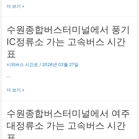
주
고
수
더 보기 »
북
속
원
부
버
종
터
수원종합버스터미널에서 풍기
스
합
미
시
버
IC정류소 가는 고속버스 시간
널
간
스
(오
표
표
터
창)
미
시외버스 시간표
/
2026년 02월 27일
가
널
는
…
에
고
서
속
수
더 보기 »
횡
버
원
성
스
종
휴
수원종합버스터미널에서 여주
시
합
게
간
버
소
대정류소 가는 고속버스 시간
표
스
(강
표
터
릉