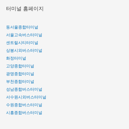
서
장
터미널 홈페이지
정
가
부
는
세
고
동서울종합터미널
종
속
서울고속버스터미널
청
버
센트럴시티터미널
사
스
상봉시외버스터미널
정
시
화정터미널
류
간
고양종합터미널
장
표
광명종합터미널
가
는
부천종합터미널
고
성남종합버스터미널
속
서수원시외버스터미널
버
수원종합버스터미널
스
시흥종합버스터미널
시
간