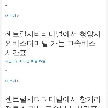
…
서
는
청
고
센
더 보기 »
주
속
트
북
버
럴
부
스
센트럴시티터미널에서 청양시
시
터
시
티
미
외버스터미널 가는 고속버스
간
터
널
표
시간표
미
가
널
는
시간표
/
2022년 10월 15일
에
고
…
서
속
청
버
센
더 보기 »
주
스
트
공
시
럴
항
간
센트럴시티터미널에서 창기리
시
정
표
티
류