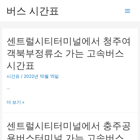
버스 시간표
Main
Men
센트럴시티터미널에서 청주여
객북부정류소 가는 고속버스
시간표
시간표
/
2022년 10월 15일
…
센
더 보기 »
트
럴
센트럴시티터미널에서 충주공
시
티
용버스터미널 가는 고속버스