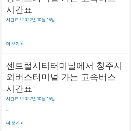
터
시간표
미
널
시간표
/
2022년 10월 15일
에
…
서
청
센
더 보기 »
주
트
여
럴
객
센트럴시티터미널에서 청주시
시
북
티
부
외버스터미널 가는 고속버스
터
정
시간표
미
류
널
소
시간표
/
2022년 10월 15일
에
가
…
서
는
충
고
센
더 보기 »
주
속
트