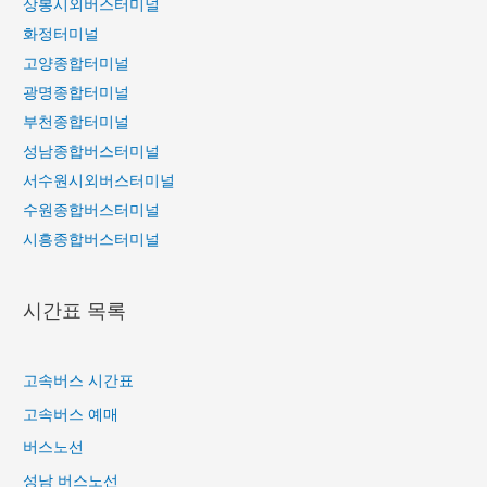
상봉시외버스터미널
터
화정터미널
미
고양종합터미널
널
광명종합터미널
가
는
부천종합터미널
고
성남종합버스터미널
속
서수원시외버스터미널
버
수원종합버스터미널
스
시흥종합버스터미널
시
간
시간표 목록
표
고속버스 시간표
고속버스 예매
버스노선
성남 버스노선