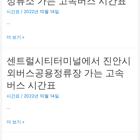
정류소 가는 고속버스 시간표
터
소
미
시간표
/
2022년 10월 14일
가
널
는
…
에
고
서
속
센
더 보기 »
청
버
트
양
스
럴
센트럴시티터미널에서 진안시
시
시
시
외
간
티
외버스공용정류장 가는 고속
버
표
터
스
버스 시간표
미
터
널
시간표
/
2022년 10월 14일
미
에
널
…
서
가
창
는
센
더 보기 »
기
고
트
리
속
럴
정