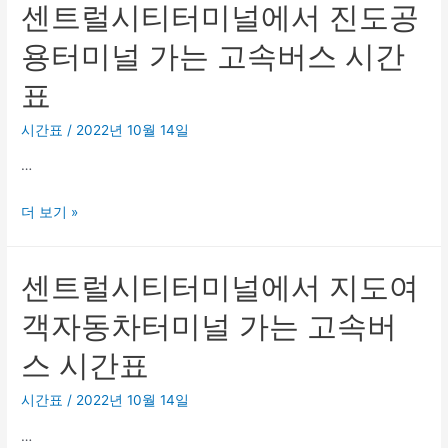
센트럴시티터미널에서 진도공
버
시
류
스
티
소
용터미널 가는 고속버스 시간
시
터
가
표
간
미
는
표
널
고
시간표
/
2022년 10월 14일
에
속
…
서
버
진
스
센
더 보기 »
안
시
트
시
간
럴
외
표
센트럴시티터미널에서 지도여
시
버
티
스
객자동차터미널 가는 고속버
터
공
스 시간표
미
용
널
정
시간표
/
2022년 10월 14일
에
류
…
서
장