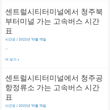
공
버
럴
용
스
센트럴시티터미널에서 청주북
시
버
시
티
스
부터미널 가는 고속버스 시간
간
터
터
표
표
미
미
널
널
시간표
/
2022년 10월 15일
에
가
…
서
는
청
고
센
더 보기 »
주
속
트
시
버
럴
외
스
센트럴시티터미널에서 청주공
시
버
시
티
스
항정류소 가는 고속버스 시간
간
터
터
표
표
미
미
널
널
시간표
/
2022년 10월 15일
에
가