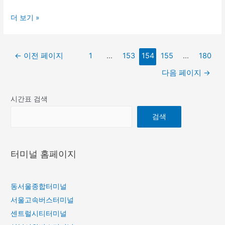
진
가
센
더 보기 »
도
는
트
공
고
럴
용
속
글
시
←
이전 페이지
1
…
153
154
155
…
180
터
버
페
티
미
스
다음 페이지
→
이
터
널
시
지
미
가
간
시간표 검색
매
널
는
표
김
검색
에
고
서
속
지
버
터미널 홈페이지
도
스
여
시
객
간
동서울종합터미널
자
표
서울고속버스터미널
동
센트럴시티터미널
차