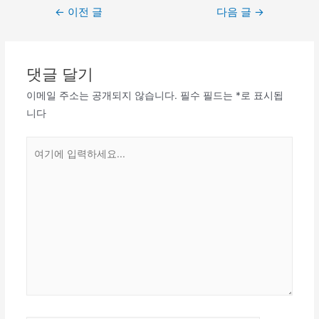
글
←
이전 글
다음 글
→
탐
색
댓글 달기
이메일 주소는 공개되지 않습니다.
필수 필드는
*
로 표시됩
니다
여
기
에
입
력
하
세
요...