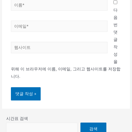
이
름
다
*
음
이
번
메
댓
일
글
웹
*
작
사
성
이
을
트
위해 이 브라우저에 이름, 이메일, 그리고 웹사이트를 저장합
니다.
시간표 검색
검색