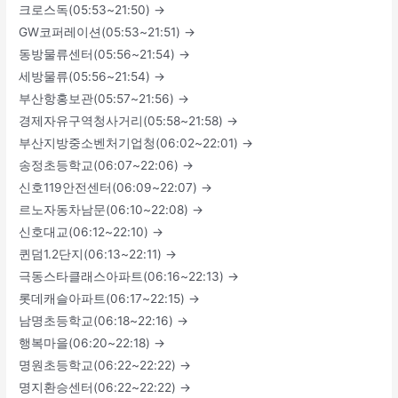
크로스독(05:53~21:50) →
GW코퍼레이션(05:53~21:51) →
동방물류센터(05:56~21:54) →
세방물류(05:56~21:54) →
부산항홍보관(05:57~21:56) →
경제자유구역청사거리(05:58~21:58) →
부산지방중소벤처기업청(06:02~22:01) →
송정초등학교(06:07~22:06) →
신호119안전센터(06:09~22:07) →
르노자동차남문(06:10~22:08) →
신호대교(06:12~22:10) →
퀸덤1.2단지(06:13~22:11) →
극동스타클래스아파트(06:16~22:13) →
롯데캐슬아파트(06:17~22:15) →
남명초등학교(06:18~22:16) →
행복마을(06:20~22:18) →
명원초등학교(06:22~22:22) →
명지환승센터(06:22~22:22) →