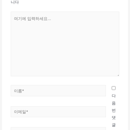
니다
여
기
에
입
력
하
세
요...
이
름
다
*
음
이
번
메
댓
일
글