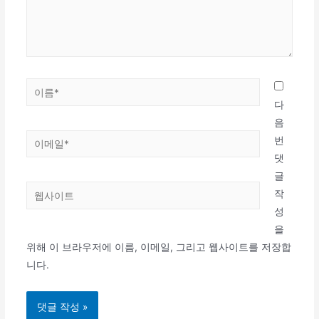
세
요...
이
름
다
*
음
이
번
메
댓
일
글
웹
*
작
사
성
이
을
트
위해 이 브라우저에 이름, 이메일, 그리고 웹사이트를 저장합
니다.